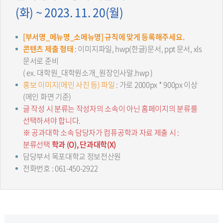
(화) ~ 2023. 11. 20(월)
[부서명_메뉴명_소메뉴명] 규칙에 맞게 등록해주세요.
콘텐츠 제출 형태
: 이미지파일, hwp(한글)문서, ppt 문서, xls
문서로 준비
( ex. 대학원_대학원소개_원장인사말.hwp )
홍보 이미지(메인 사진 등) 파일
: 가로 2000px * 900px 이상
(메인 화면 기준)
글 작성 시 분류는 작성자의 소속이 아닌 홈페이지의 분류를
선택하셔야 합니다.
※ 공과대학 소속 담당자가 컴퓨공학과 자료 제출 시 :
분류선택
학과 (O), 단과대학(X)
담당부서 목포대학교 정보전산원
전화번호 : 061-450-2922